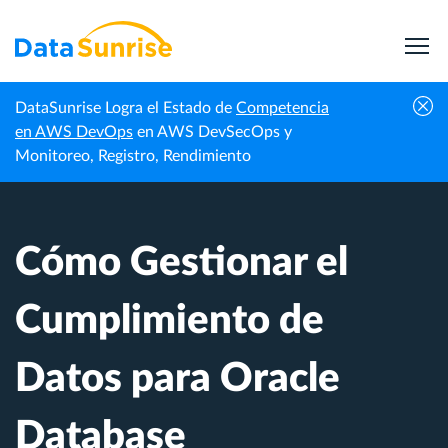
DataSunrise Logra el Estado de
Competencia
Centro de
Cómo Gestionar el Cumplimiento de Datos
en AWS DevOps
en AWS DevSecOps y
Inicio
Conocimiento
para Oracle Database
Monitoreo, Registro, Rendimiento
Cómo Gestionar el
Cumplimiento de
Datos para Oracle
Database