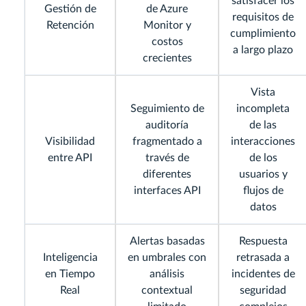
satisfacer los
Gestión de
de Azure
requisitos de
Retención
Monitor y
cumplimiento
costos
a largo plazo
crecientes
Vista
Seguimiento de
incompleta
auditoría
de las
Visibilidad
fragmentado a
interacciones
entre API
través de
de los
diferentes
usuarios y
interfaces API
flujos de
datos
Alertas basadas
Respuesta
Inteligencia
en umbrales con
retrasada a
en Tiempo
análisis
incidentes de
Real
contextual
seguridad