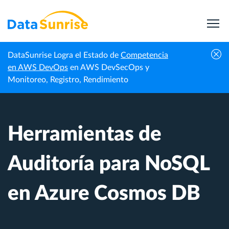
DataSunrise Logra el Estado de
Competencia
Centro de
Herramientas de Auditoría para NoSQL en
en AWS DevOps
en AWS DevSecOps y
Inicio
Conocimiento
Azure Cosmos DB
Monitoreo, Registro, Rendimiento
Herramientas de
Auditoría para NoSQL
en Azure Cosmos DB