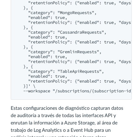
    "retentionPolicy": {"enabled": true, "days": 
  }, {

    "category": "MongoRequests", 

    "enabled": true,

    "retentionPolicy": {"enabled": true, "days": 
  }, {

    "category": "CassandraRequests",

    "enabled": true,

    "retentionPolicy": {"enabled": true, "days": 
  }, {

    "category": "GremlinRequests",

    "enabled": true,

    "retentionPolicy": {"enabled": true, "days": 
  }, {

    "category": "TableApiRequests",

    "enabled": true,

    "retentionPolicy": {"enabled": true, "days": 
  }]' \

Estas configuraciones de diagnóstico capturan datos
de auditoría a través de todas las interfaces API y
enrutan la información a Azure Storage, al área de
trabajo de Log Analytics o a Event Hub para un