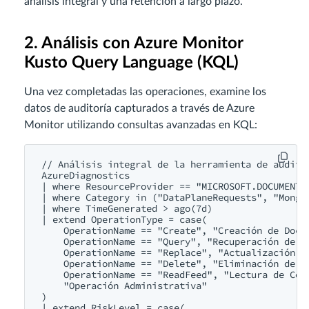
análisis integral y una retención a largo plazo.
2. Análisis con Azure Monitor
Kusto Query Language (KQL)
Una vez completadas las operaciones, examine los
datos de auditoría capturados a través de Azure
Monitor utilizando consultas avanzadas en KQL:
// Análisis integral de la herramienta de auditor
AzureDiagnostics

| where ResourceProvider == "MICROSOFT.DOCUMENTDB
| where Category in ("DataPlaneRequests", "MongoR
| where TimeGenerated > ago(7d)

| extend OperationType = case(

    OperationName == "Create", "Creación de Docum
    OperationName == "Query", "Recuperación de Da
    OperationName == "Replace", "Actualización de
    OperationName == "Delete", "Eliminación de Do
    OperationName == "ReadFeed", "Lectura de Cole
    "Operación Administrativa"

)

| extend RiskLevel = case(
