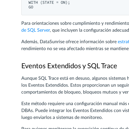
WITH
 (STATE = 
ON
);

Para orientaciones sobre cumplimiento y rendimient
de SQL Server
, que incluyen la configuración adecuad
Además, DataSunrise ofrece información sobre
estra
rendimiento no se vea afectado mientras se mantiene el
Eventos Extendidos y SQL Trace
Aunque SQL Trace está en desuso, algunos sistemas her
los Eventos Extendidos. Estos proporcionan un seguim
comportamientos de bloqueo, bloqueos mutuos y veri
Este método requiere una configuración manual más e
DBAs. Puede integrar los Eventos Extendidos con vist
luego enviarlos a sistemas de monitoreo.
Para quienes monitorean la exposición continua de da