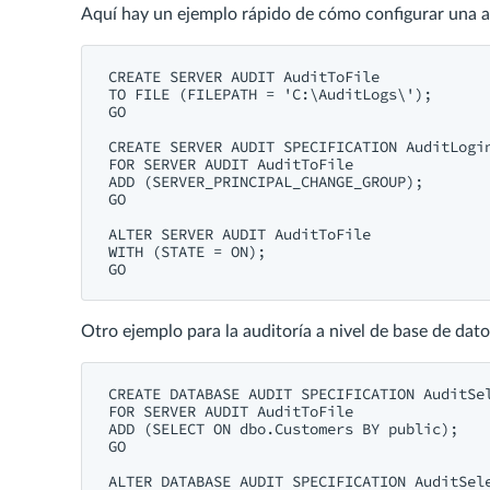
Aquí hay un ejemplo rápido de cómo configurar una aud
CREATE
SERVER
AUDIT
TO
FILE
 (FILEPATH = 
'C:\AuditLogs\'
);

GO

CREATE
SERVER
AUDIT
FOR
SERVER
AUDIT
ADD
 (SERVER_PRINCIPAL_CHANGE_GROUP);

GO

ALTER
SERVER
AUDIT
WITH
 (STATE = 
ON
);

Otro ejemplo para la auditoría a nivel de base de dato
CREATE
DATABASE
AUDIT
FOR
SERVER
AUDIT
ADD
 (
SELECT
ON
 dbo.Customers 
BY
public
);

GO

ALTER
DATABASE
AUDIT