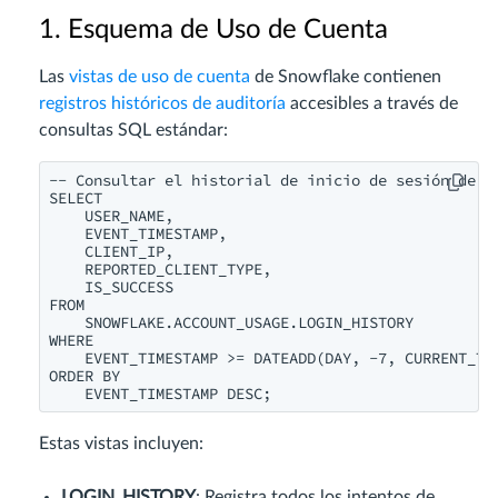
1. Esquema de Uso de Cuenta
Las
vistas de uso de cuenta
de Snowflake contienen
registros históricos de auditoría
accesibles a través de
consultas SQL estándar:
-- Consultar el historial de inicio de sesión de lo
SELECT 

    USER_NAME, 

    EVENT_TIMESTAMP, 

    CLIENT_IP, 

    REPORTED_CLIENT_TYPE, 

    IS_SUCCESS 

FROM 

    SNOWFLAKE.ACCOUNT_USAGE.LOGIN_HISTORY 

WHERE 

    EVENT_TIMESTAMP >= DATEADD(DAY, -7, CURRENT_TIM
ORDER BY 

Estas vistas incluyen:
LOGIN_HISTORY
: Registra todos los intentos de