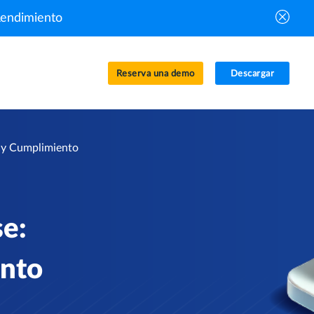
Rendimiento
Reserva una demo
Descargar
a y Cumplimiento
se:
ento