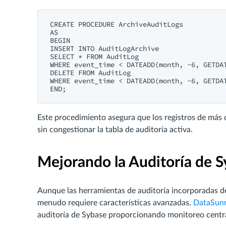
CREATE PROCEDURE ArchiveAuditLogs

AS

BEGIN

INSERT INTO AuditLogArchive

SELECT * FROM AuditLog

WHERE event_time < DATEADD(month, -6, GETDAT
DELETE FROM AuditLog

WHERE event_time < DATEADD(month, -6, GETDAT
END;
Este procedimiento asegura que los registros de más d
sin congestionar la tabla de auditoría activa.
Mejorando la Auditoría de 
Aunque las herramientas de auditoría incorporadas d
menudo requiere características avanzadas.
DataSunr
auditoría de Sybase proporcionando monitoreo centr