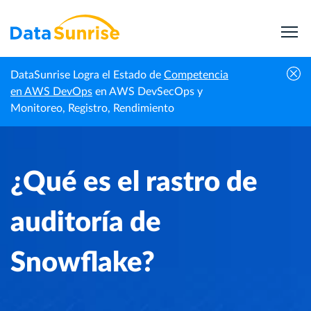
DataSunrise Logra el Estado de
Competencia
Centro de
¿Qué es el rastro de auditoría de
en AWS DevOps
en AWS DevSecOps y
Inicio
Conocimiento
Snowflake?
Monitoreo, Registro, Rendimiento
¿Qué es el rastro de
auditoría de
Snowflake?