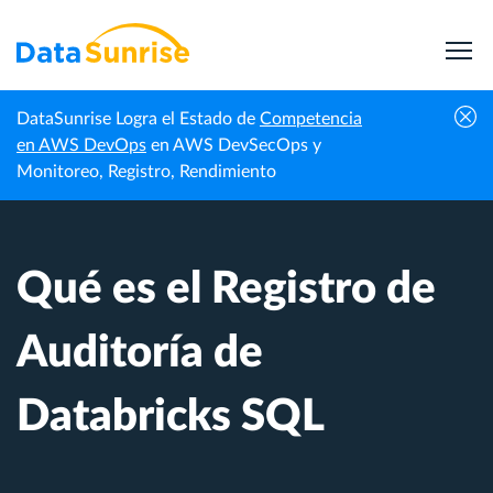
DataSunrise Logra el Estado de
Competencia
Centro de
Qué es el Registro de Auditoría de
en AWS DevOps
en AWS DevSecOps y
Inicio
Conocimiento
Databricks SQL
Monitoreo, Registro, Rendimiento
Qué es el Registro de
Auditoría de
Databricks SQL