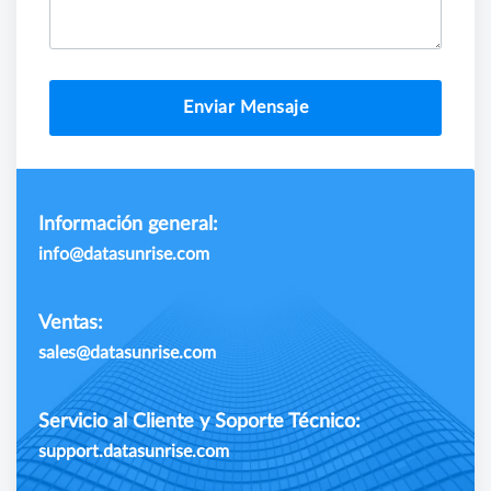
Enviar Mensaje
Información general:
info@datasunrise.com
Ventas:
sales@datasunrise.com
Servicio al Cliente y Soporte Técnico:
support.datasunrise.com