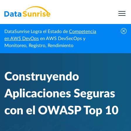
DataSunrise Logra el Estado de
Competencia
Centro de
Construyendo Aplicaciones Seguras con el
en AWS DevOps
en AWS DevSecOps y
Inicio
Conocimiento
OWASP Top 10
Monitoreo, Registro, Rendimiento
Construyendo
Aplicaciones Seguras
con el OWASP Top 10