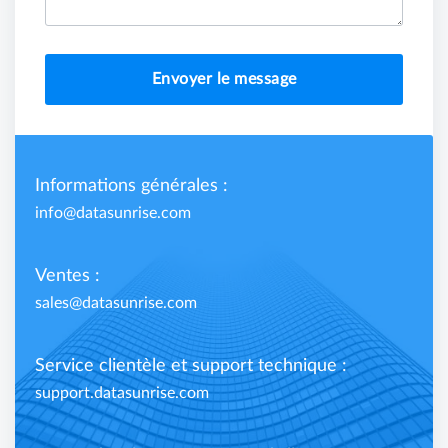
Envoyer le message
Informations générales :
info@datasunrise.com
Ventes :
sales@datasunrise.com
Service clientèle et support technique :
support.datasunrise.com