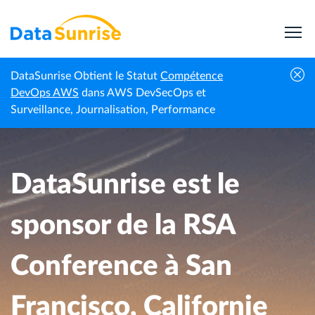
DataSunrise Obtient le Statut
Compétence
Événements |
DataSunrise est le sponsor de la RSA
DevOps AWS
dans AWS DevSecOps et
Accueil
DataSunrise
Conference à San Francisco, Californie
Surveillance, Journalisation, Performance
DataSunrise est le
sponsor de la RSA
Conference à San
Francisco, Californie