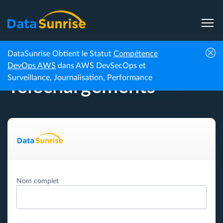
DataSunrise Obtient le Statut
Compétence
Accueil
Téléchargements
DevOps AWS
dans AWS DevSecOps et
Surveillance, Journalisation, Performance
Téléchargements
Nom complet