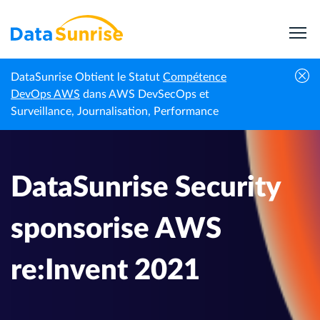
DataSunrise Obtient le Statut
Compétence
Événements |
DataSunrise Security sponsorise AWS
DevOps AWS
dans AWS DevSecOps et
Accueil
DataSunrise
re:Invent 2021
Surveillance, Journalisation, Performance
DataSunrise Security
sponsorise AWS
re:Invent 2021