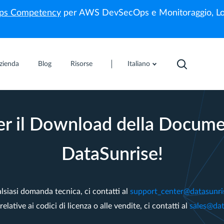
s Competency
per AWS DevSecOps e Monitoraggio, Lo
zienda
Blog
Risorse
Italiano
er il Download della Docum
DataSunrise!
lsiasi domanda tecnica, ci contatti al
support_center@datasunri
lative ai codici di licenza o alle vendite, ci contatti al
sales@da