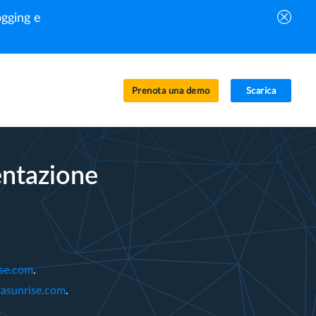
gging e
Prenota una demo
Scarica
entazione
se.com
.
tasunrise.com
.