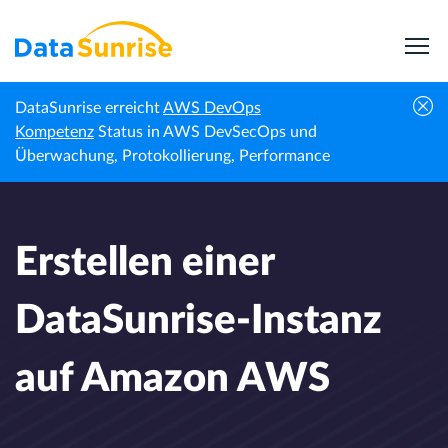
DataSunrise erreicht
AWS DevOps
Erstellen einer DataSunrise-Instanz auf
Kompetenz
Status in AWS DevSecOps und
Startseite
Fachnachrichten
Amazon AWS
Überwachung, Protokollierung, Performance
Erstellen einer
DataSunrise-Instanz
auf Amazon AWS