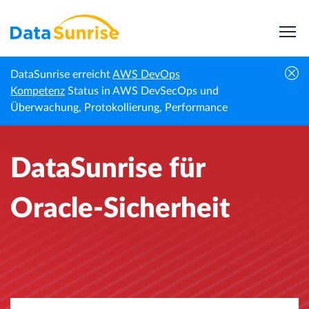
DataSunrise erreicht
AWS DevOps
Startseite
Fachnachrichten
DataSunrise für Oracle-Sicherheit
Kompetenz
Status in AWS DevSecOps und
Überwachung, Protokollierung, Performance
DataSunrise für
Oracle-Sicherheit