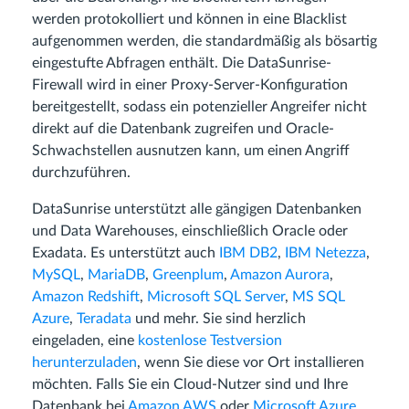
werden protokolliert und können in eine Blacklist
aufgenommen werden, die standardmäßig als bösartig
eingestufte Abfragen enthält. Die DataSunrise-
Firewall wird in einer Proxy-Server-Konfiguration
bereitgestellt, sodass ein potenzieller Angreifer nicht
direkt auf die Datenbank zugreifen und Oracle-
Schwachstellen ausnutzen kann, um einen Angriff
durchzuführen.
DataSunrise unterstützt alle gängigen Datenbanken
und Data Warehouses, einschließlich Oracle oder
Exadata. Es unterstützt auch
IBM DB2
,
IBM Netezza
,
MySQL
,
MariaDB
,
Greenplum
,
Amazon Aurora
,
Amazon Redshift
,
Microsoft SQL Server
,
MS SQL
Azure
,
Teradata
und mehr. Sie sind herzlich
eingeladen, eine
kostenlose Testversion
herunterzuladen
, wenn Sie diese vor Ort installieren
möchten. Falls Sie ein Cloud-Nutzer sind und Ihre
Datenbank bei
Amazon AWS
oder
Microsoft Azure