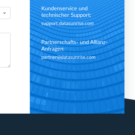
Kundenservice und
technischer Support:
support.datasunrise.com
Partnerschafts- und Allianz-
Anfragen:
partner@datasunrise.com