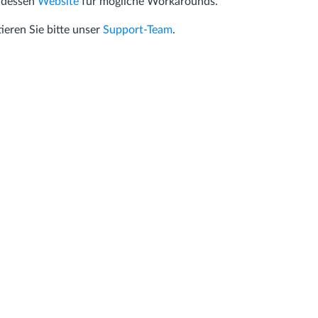
e dessen
Website
für mögliche Workarounds.
tieren Sie bitte unser
Support-Team
.