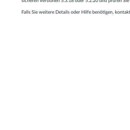
sicheren Versionen 5.3.18 oder 5.2.20 und prüfen Si
Falls Sie weitere Details oder Hilfe benötigen, kontak