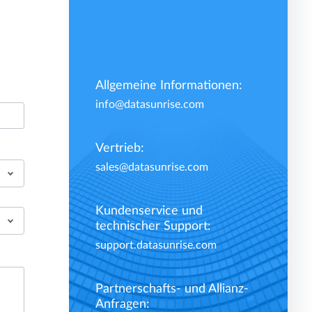
Allgemeine Informationen:
info@datasunrise.com
Vertrieb:
sales@datasunrise.com
Kundenservice und
technischer Support:
support.datasunrise.com
Partnerschafts- und Allianz-
Anfragen: