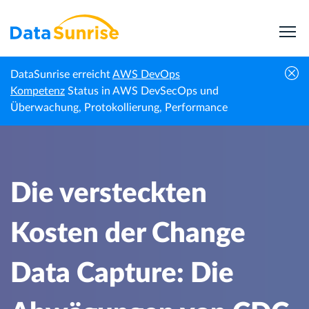
DataSunrise erreicht
AWS DevOps
Die versteckten Kosten der Change Data
Kompetenz
Status in AWS DevSecOps und
Startseite
Fachnachrichten
Capture: Die Abwägungen von CDC auf
Überwachung, Protokollierung, Performance
Proxylösungen wie DataSunrise verstehen
Die versteckten
Kosten der Change
Data Capture: Die