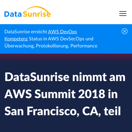
DataSunrise erreicht
AWS DevOps
DataSunrise nimmt am AWS Summit 2018
Kompetenz
Status in AWS DevSecOps und
Startseite
Veranstaltungen
in San Francisco, CA, teil
Überwachung, Protokollierung, Performance
DataSunrise nimmt am
AWS Summit 2018 in
San Francisco, CA, teil