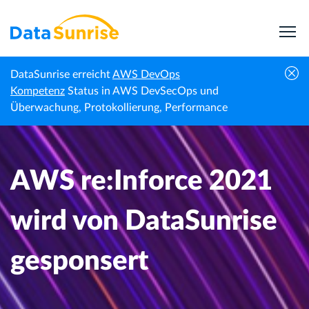
DataSunrise erreicht
AWS DevOps
AWS re:Inforce 2021 wird von DataSunrise
Kompetenz
Status in AWS DevSecOps und
Startseite
Veranstaltungen
gesponsert
Überwachung, Protokollierung, Performance
AWS re:Inforce 2021
wird von DataSunrise
gesponsert