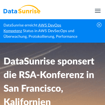
DataSunrise erreicht
AWS DevOps
DataSunrise sponsert die RSA-Konferenz in
Kompetenz
Status in AWS DevSecOps und
Startseite
Veranstaltungen
San Francisco, Kalifornien
Überwachung, Protokollierung, Performance
DataSunrise sponsert
die RSA-Konferenz in
San Francisco,
Kalifornien