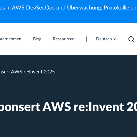
us in AWS DevSecOps und Überwachung, Protokollierun
nternehmen
Blog
Ressourcen
Deutsch
nsert AWS re:Invent 2025
sponsert AWS re:Invent 