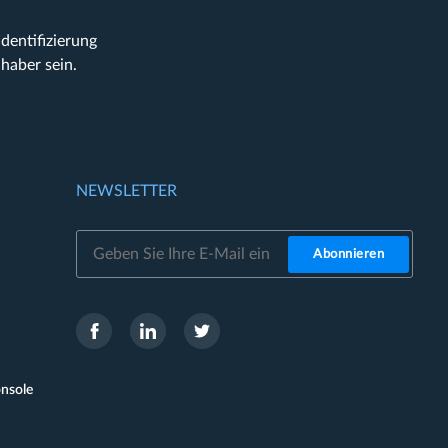
entifizierung
haber sein.
N
NEWSLETTER
Abonnieren
onsole