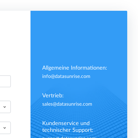
Allgemeine Informationen:
info@datasunrise.com
Vertrieb:
sales@datasunrise.com
Kundenservice und
technischer Support: