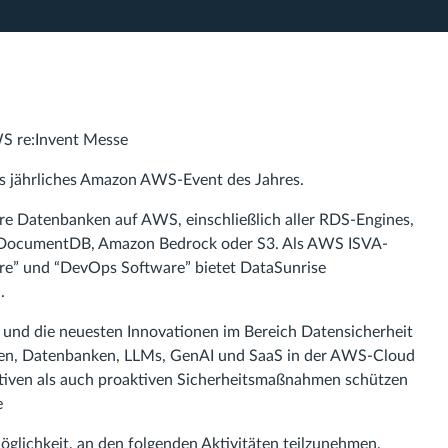
WS re:Invent Messe
s jährliches Amazon AWS-Event des Jahres.
hre Datenbanken auf AWS, einschließlich aller RDS-Engines,
, DocumentDB, Amazon Bedrock oder S3. Als AWS ISVA-
e” und “DevOps Software” bietet DataSunrise
.
 und die neuesten Innovationen im Bereich Datensicherheit
aten, Datenbanken, LLMs, GenAI und SaaS in der AWS-Cloud
 aktiven als auch proaktiven Sicherheitsmaßnahmen schützen
e
glichkeit, an den folgenden Aktivitäten teilzunehmen,