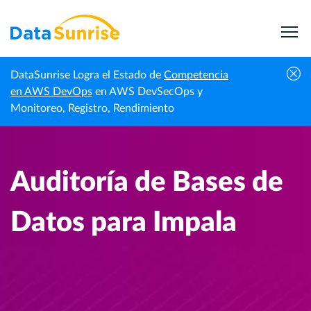
DataSunrise Logra el Estado de
Competencia
Centro de
Auditoría de Bases de Datos para
en AWS DevOps
en AWS DevSecOps y
Inicio
Conocimiento
Impala
Monitoreo, Registro, Rendimiento
Auditoría de Bases de
Datos para Impala