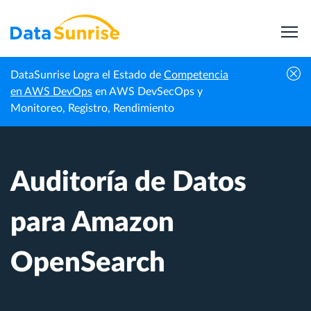
DataSunrise Logra el Estado de
Competencia
Centro de
Auditoría de Datos para Amazon
en AWS DevOps
en AWS DevSecOps y
Inicio
Conocimiento
OpenSearch
Monitoreo, Registro, Rendimiento
Auditoría de Datos
para Amazon
OpenSearch