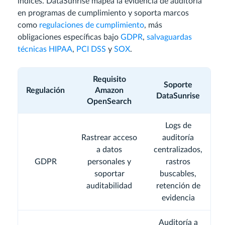
índices. DataSunrise mapea la evidencia de auditoría
en programas de cumplimiento y soporta marcos
como
regulaciones de cumplimiento
, más
obligaciones específicas bajo
GDPR
,
salvaguardas
técnicas HIPAA
,
PCI DSS
y
SOX
.
Requisito
Soporte
Regulación
Amazon
DataSunrise
OpenSearch
Logs de
Rastrear acceso
auditoría
a datos
centralizados,
GDPR
personales y
rastros
soportar
buscables,
auditabilidad
retención de
evidencia
Auditoría a