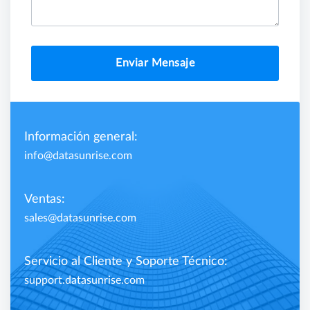
Enviar Mensaje
Información general:
info@datasunrise.com
Ventas:
sales@datasunrise.com
Servicio al Cliente y Soporte Técnico:
support.datasunrise.com