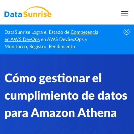
DataSunrise Logra el Estado de
Competencia
Centro de
Cómo gestionar el cumplimiento de datos
en AWS DevOps
en AWS DevSecOps y
Inicio
Conocimiento
para Amazon Athena
Monitoreo, Registro, Rendimiento
Cómo gestionar el
cumplimiento de datos
para Amazon Athena