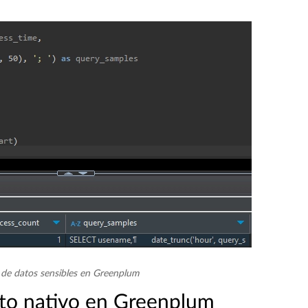
 de datos sensibles en Greenplum
nto nativo en Greenplum