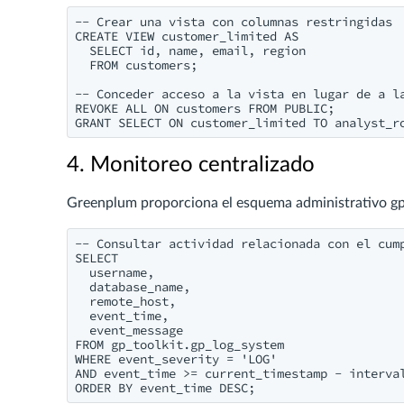
-- Crear una vista con columnas restringidas

CREATE VIEW customer_limited AS

  SELECT id, name, email, region

  FROM customers;

-- Conceder acceso a la vista en lugar de a la
REVOKE ALL ON customers FROM PUBLIC;

4. Monitoreo centralizado
Greenplum proporciona el esquema administrativo gp_t
-- Consultar actividad relacionada con el cump
SELECT

  username,

  database_name,

  remote_host,

  event_time,

  event_message

FROM gp_toolkit.gp_log_system

WHERE event_severity = 'LOG'

AND event_time >= current_timestamp - interval