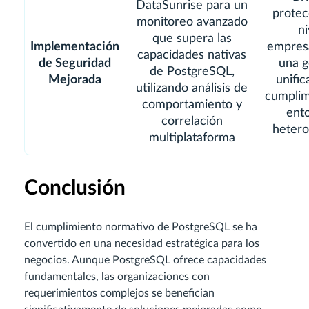
DataSunrise para un
protec
monitoreo avanzado
ni
que supera las
Implementación
empresa
capacidades nativas
de Seguridad
una g
de PostgreSQL,
Mejorada
unific
utilizando análisis de
cumplim
comportamiento y
ent
correlación
heter
multiplataforma
Conclusión
El cumplimiento normativo de PostgreSQL se ha
convertido en una necesidad estratégica para los
negocios. Aunque PostgreSQL ofrece capacidades
fundamentales, las organizaciones con
requerimientos complejos se benefician