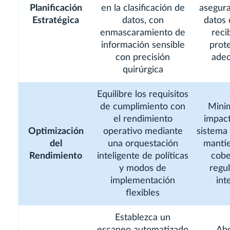
Planificación
en la clasificación de
asegura
Estratégica
datos, con
datos 
enmascaramiento de
reci
información sensible
prot
con precisión
ade
quirúrgica
Equilibre los requisitos
de cumplimiento con
Minim
el rendimiento
impact
Optimización
operativo mediante
sistema
del
una orquestación
manti
Rendimiento
inteligente de políticas
cobe
y modos de
regul
implementación
int
flexibles
Establezca un
escaneo automatizado
Ab