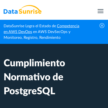
DataSunrise Logra el Estado de
Competencia
Centro de
Cumplimiento Normativo de
en AWS DevOps
en AWS DevSecOps y
Inicio
Conocimiento
PostgreSQL
Monitoreo, Registro, Rendimiento
Cumplimiento
Normativo de
PostgreSQL