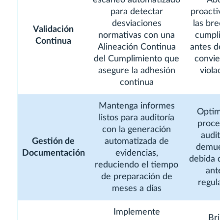
para detectar
proact
desviaciones
las br
Validación
normativas con una
cumpl
Continua
Alineación Continua
antes d
del Cumplimiento que
convie
asegure la adhesión
viola
continua
Mantenga informes
Optim
listos para auditoría
proce
con la generación
audit
Gestión de
automatizada de
demue
Documentación
evidencias,
debida d
reduciendo el tiempo
ant
de preparación de
regul
meses a días
Implemente
Br