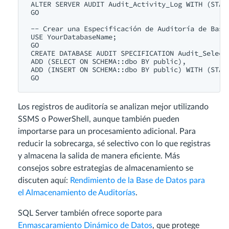
ALTER
SERVER
AUDIT
 Audit_Activity_Log 
WITH
 (STAT
GO

-- Crear una Especificación de Auditoría de Base
USE
 YourDatabaseName; 

CREATE
DATABASE
AUDIT
 SPECIFICATION Audit_Select
ADD
 (
SELECT
ON
SCHEMA
::dbo 
BY
public
ADD
 (
INSERT
ON
SCHEMA
::dbo 
BY
public
) 
WITH
 (STAT
Los registros de auditoría se analizan mejor utilizando
SSMS o PowerShell, aunque también pueden
importarse para un procesamiento adicional. Para
reducir la sobrecarga, sé selectivo con lo que registras
y almacena la salida de manera eficiente. Más
consejos sobre estrategias de almacenamiento se
discuten aquí:
Rendimiento de la Base de Datos para
el Almacenamiento de Auditorías
.
SQL Server también ofrece soporte para
Enmascaramiento Dinámico de Datos
, que protege