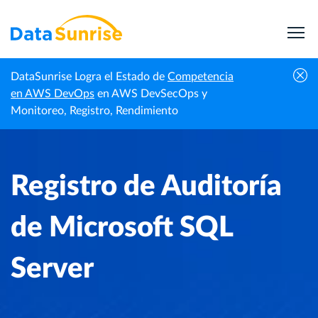
DataSunrise Logra el Estado de
Competencia
Centro de
Registro de Auditoría de Microsoft SQL
en AWS DevOps
en AWS DevSecOps y
Inicio
Conocimiento
Server
Monitoreo, Registro, Rendimiento
Registro de Auditoría
de Microsoft SQL
Server