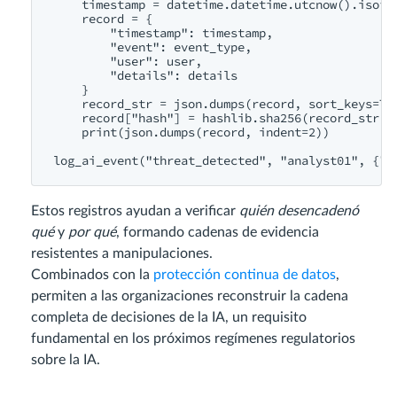
    timestamp = datetime.datetime.utcnow().isofor
    record = {

        "timestamp": timestamp,

        "event": event_type,

        "user": user,

        "details": details

    }

    record_str = json.dumps(record, sort_keys=Tru
    record["hash"] = hashlib.sha256(record_str.en
    print(json.dumps(record, indent=2))

Estos registros ayudan a verificar
quién desencadenó
qué
y
por qué
, formando cadenas de evidencia
resistentes a manipulaciones.
Combinados con la
protección continua de datos
,
permiten a las organizaciones reconstruir la cadena
completa de decisiones de la IA, un requisito
fundamental en los próximos regímenes regulatorios
sobre la IA.