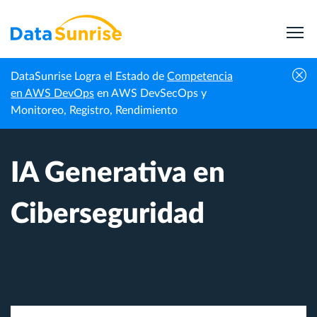
DataSunrise Logra el Estado de
Competencia
Inicio
Seguridad de IA y LLM
IA Generativa en Ciberseguridad
en AWS DevOps
en AWS DevSecOps y
Monitoreo, Registro, Rendimiento
IA Generativa en
Ciberseguridad