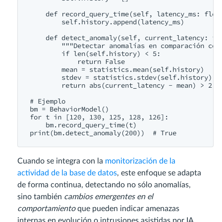
    def record_query_time(self, latency_ms: float
        self.history.append(latency_ms)

    def detect_anomaly(self, current_latency: flo
        """Detectar anomalías en comparación con 
        if len(self.history) < 5:

            return False

        mean = statistics.mean(self.history)

        stdev = statistics.stdev(self.history)

        return abs(current_latency - mean) > 2 * 
# Ejemplo

bm = BehaviorModel()

for t in [120, 130, 125, 128, 126]:

    bm.record_query_time(t)

Cuando se integra con la
monitorización de la
actividad de la base de datos
, este enfoque se adapta
de forma continua, detectando no sólo anomalías,
sino también
cambios emergentes en el
comportamiento
que pueden indicar amenazas
internas en evolución o intrusiones asistidas por IA.