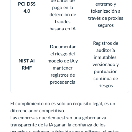
de datos de
PCI DSS
extremo y
pago en la
4.0
tokenización a
detección de
través de proxies
fraudes
seguros
basada en IA
Registros de
Documentar
auditoría
el riesgo del
inmutables,
NIST AI
modelo de IA y
versionado y
RMF
mantener
puntuación
registros de
continua de
procedencia
riesgos
El cumplimiento no es solo un requisito legal, es un
diferenciador competitivo.
Las empresas que demuestran una gobernanza
transparente de la IA ganan la confianza de los