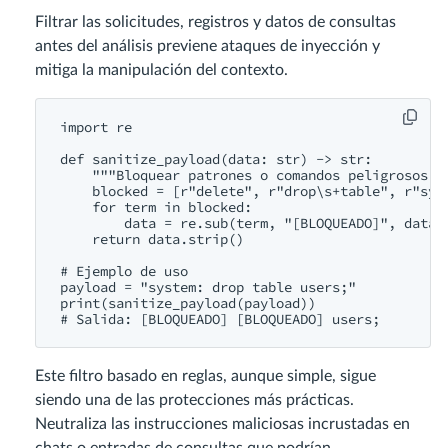
Filtrar las solicitudes, registros y datos de consultas
antes del análisis previene ataques de inyección y
mitiga la manipulación del contexto.
import re

def sanitize_payload(data: str) -> str:

    """Bloquear patrones o comandos peligrosos an
    blocked = [r"delete", r"drop\s+table", r"syst
    for term in blocked:

        data = re.sub(term, "[BLOQUEADO]", data, 
    return data.strip()

# Ejemplo de uso

payload = "system: drop table users;"

print(sanitize_payload(payload))

Este filtro basado en reglas, aunque simple, sigue
siendo una de las protecciones más prácticas.
Neutraliza las instrucciones maliciosas incrustadas en