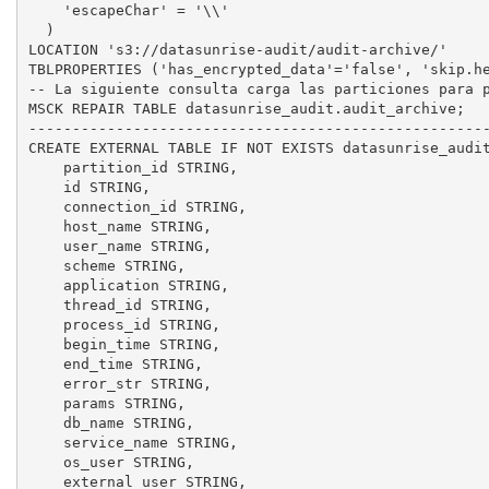
    'escapeChar' = '\\'

  )

LOCATION 's3://datasunrise-audit/audit-archive/'

TBLPROPERTIES ('has_encrypted_data'='false', 'skip.he
-- La siguiente consulta carga las particiones para p
MSCK REPAIR TABLE datasunrise_audit.audit_archive;

-----------------------------------------------------
CREATE EXTERNAL TABLE IF NOT EXISTS datasunrise_audit
    partition_id STRING,

    id STRING,

    connection_id STRING,

    host_name STRING,

    user_name STRING,

    scheme STRING,

    application STRING,

    thread_id STRING,

    process_id STRING,

    begin_time STRING,

    end_time STRING,

    error_str STRING,

    params STRING,

    db_name STRING,

    service_name STRING,

    os_user STRING,

    external_user STRING,
