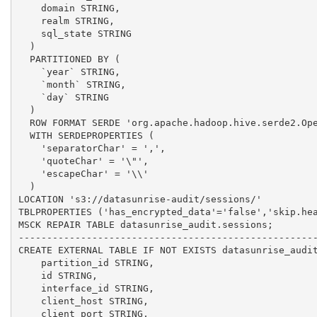
    domain STRING,

    realm STRING,

    sql_state STRING

  )

  PARTITIONED BY (

    `year` STRING,

    `month` STRING,

    `day` STRING

  )

  ROW FORMAT SERDE 'org.apache.hadoop.hive.serde2.Ope
  WITH SERDEPROPERTIES (

    'separatorChar' = ',',

    'quoteChar' = '\"',

    'escapeChar' = '\\'

  )

LOCATION 's3://datasunrise-audit/sessions/'

TBLPROPERTIES ('has_encrypted_data'='false','skip.hea
MSCK REPAIR TABLE datasunrise_audit.sessions;

-----------------------------------------------------
CREATE EXTERNAL TABLE IF NOT EXISTS datasunrise_audit
    partition_id STRING,

    id STRING,

    interface_id STRING,

    client_host STRING,

    client_port STRING,
