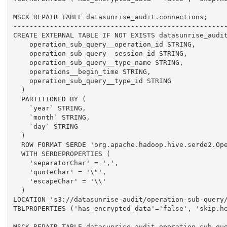
MSCK REPAIR TABLE datasunrise_audit.connections;

-----------------------------------------------------
CREATE EXTERNAL TABLE IF NOT EXISTS datasunrise_audit
    operation_sub_query__operation_id STRING,

    operation_sub_query__session_id STRING,

    operation_sub_query__type_name STRING,

    operations__begin_time STRING,

    operation_sub_query__type_id STRING

  )

  PARTITIONED BY (

    `year` STRING,

    `month` STRING,

    `day` STRING

  )

  ROW FORMAT SERDE 'org.apache.hadoop.hive.serde2.Ope
  WITH SERDEPROPERTIES (

    'separatorChar' = ',',

    'quoteChar' = '\"',

    'escapeChar' = '\\'

  )

LOCATION 's3://datasunrise-audit/operation-sub-query/
TBLPROPERTIES ('has_encrypted_data'='false', 'skip.he
MSCK REPAIR TABLE datasunrise_audit.operation_sub_que