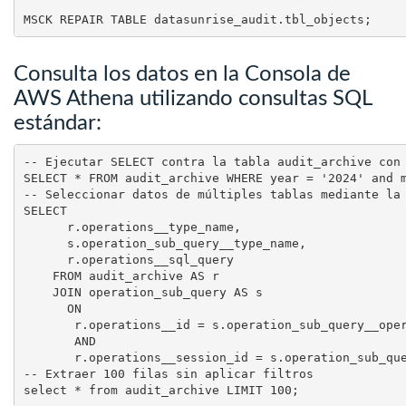
Consulta los datos en la Consola de
AWS Athena utilizando consultas SQL
estándar:
-- Ejecutar SELECT contra la tabla audit_archive con 
SELECT * FROM audit_archive WHERE year = '2024' and m
-- Seleccionar datos de múltiples tablas mediante la 
SELECT

      r.operations__type_name,

      s.operation_sub_query__type_name,

      r.operations__sql_query

    FROM audit_archive AS r

    JOIN operation_sub_query AS s

      ON

       r.operations__id = s.operation_sub_query__oper
       AND

       r.operations__session_id = s.operation_sub_que
-- Extraer 100 filas sin aplicar filtros
