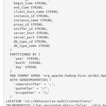
    begin_time STRING,

    end_time STRING,

    client_host_name STRING,

    instance_id STRING,

    instance_name STRING,

    proxy_id STRING,

    sniffer_id STRING,

    server_host STRING,

    server_port STRING,

    db_type_id STRING,

    db_type_name STRING

  )

  PARTITIONED BY (

    `year` STRING,

    `month` STRING,

    `day` STRING

  )

  ROW FORMAT SERDE 'org.apache.hadoop.hive.serde2.Ope
  WITH SERDEPROPERTIES (

    'separatorChar' = ',',

    'quoteChar' = '\"',

    'escapeChar' = '\\'

  )

LOCATION 's3://datasunrise-audit/connections/'

TBLPROPERTIES ('has_encrypted_data'='false', 'skip.he