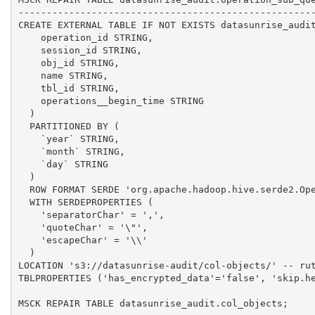
-----------------------------------------------------
CREATE EXTERNAL TABLE IF NOT EXISTS datasunrise_audit
    operation_id STRING,

    session_id STRING,

    obj_id STRING,

    name STRING,

    tbl_id STRING,

    operations__begin_time STRING

  )

  PARTITIONED BY (

    `year` STRING,

    `month` STRING,

    `day` STRING

  )

  ROW FORMAT SERDE 'org.apache.hadoop.hive.serde2.Ope
  WITH SERDEPROPERTIES (

    'separatorChar' = ',',

    'quoteChar' = '\"',

    'escapeChar' = '\\'

  )

LOCATION 's3://datasunrise-audit/col-objects/' -- rut
TBLPROPERTIES ('has_encrypted_data'='false', 'skip.he
MSCK REPAIR TABLE datasunrise_audit.col_objects;
