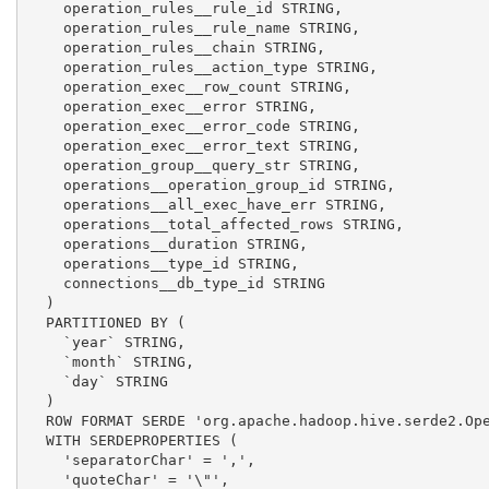
    operation_rules__rule_id STRING,

    operation_rules__rule_name STRING,

    operation_rules__chain STRING,

    operation_rules__action_type STRING,

    operation_exec__row_count STRING,

    operation_exec__error STRING,

    operation_exec__error_code STRING,

    operation_exec__error_text STRING,

    operation_group__query_str STRING,

    operations__operation_group_id STRING,

    operations__all_exec_have_err STRING,

    operations__total_affected_rows STRING,

    operations__duration STRING,

    operations__type_id STRING,

    connections__db_type_id STRING

  )

  PARTITIONED BY (

    `year` STRING,

    `month` STRING,

    `day` STRING

  )

  ROW FORMAT SERDE 'org.apache.hadoop.hive.serde2.Ope
  WITH SERDEPROPERTIES (

    'separatorChar' = ',',

    'quoteChar' = '\"',
