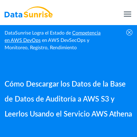
DataSunrise Logra el Estado de
Competencia
Cómo Descargar los Datos de la Base de Datos de
en AWS DevOps
en AWS DevSecOps y
Guías |
Inicio
Auditoría a AWS S3 y Leerlos Usando el Servicio
Monitoreo, Registro, Rendimiento
DataSunrise
AWS Athena
Cómo Descargar los Datos de la Base
de Datos de Auditoría a AWS S3 y
Leerlos Usando el Servicio AWS Athena