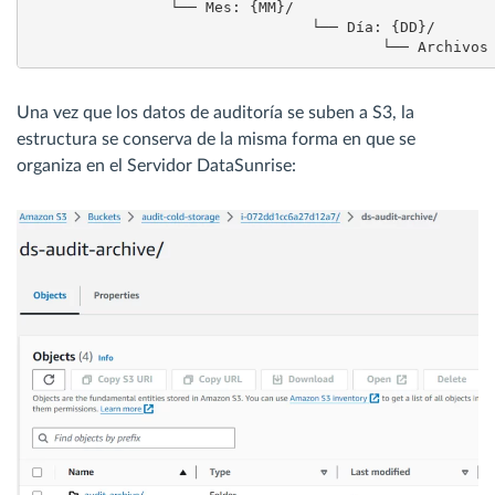
    		└── Mes: {MM}/

        			└── Día: {DD}/

            				
Una vez que los datos de auditoría se suben a S3, la
estructura se conserva de la misma forma en que se
organiza en el Servidor DataSunrise: