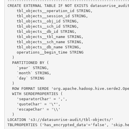
-----------------------------------------------------
CREATE EXTERNAL TABLE IF NOT EXISTS datasunrise_audit
    tbl_objects__operation_id STRING,

    tbl_objects__session_id STRING,

    tbl_objects__obj_id STRING,

    tbl_objects__sch_id STRING,

    tbl_objects__db_id STRING,

    tbl_objects__tbl_name STRING,

    tbl_objects__sch_name STRING,

    tbl_objects__db_name STRING,

    operations__begin_time STRING

  )

  PARTITIONED BY (

    `year` STRING,

    `month` STRING,

    `day` STRING

  )

  ROW FORMAT SERDE 'org.apache.hadoop.hive.serde2.Ope
  WITH SERDEPROPERTIES (

    'separatorChar' = ',',

    'quoteChar' = '\"',

    'escapeChar' = '\\'

  )

LOCATION 's3://datasunrise-audit/tbl-objects/'

TBLPROPERTIES ('has_encrypted_data'='false', 'skip.he