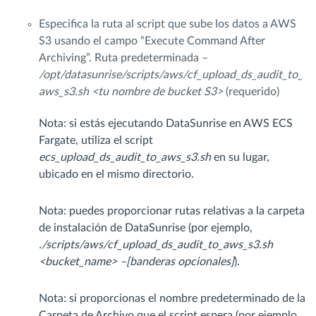
Especifica la ruta al script que sube los datos a AWS
S3 usando el campo “Execute Command After
Archiving”. Ruta predeterminada –
/opt/datasunrise/scripts/aws/cf_upload_ds_audit_to_
aws_s3.sh <tu nombre de bucket S3>
(requerido)
Nota: si estás ejecutando DataSunrise en AWS ECS
Fargate, utiliza el script
ecs_upload_ds_audit_to_aws_s3.sh
en su lugar,
ubicado en el mismo directorio.
Nota: puedes proporcionar rutas relativas a la carpeta
de instalación de DataSunrise (por ejemplo,
./scripts/aws/cf_upload_ds_audit_to_aws_s3.sh
<bucket_name> –[banderas opcionales]
).
Nota: si proporcionas el nombre predeterminado de la
Carpeta de Archivo que el script espera (por ejemplo,