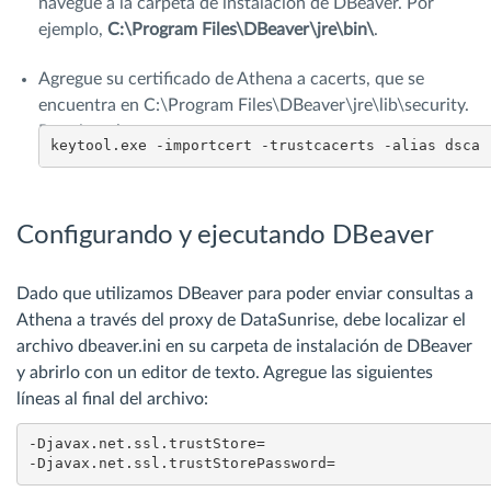
navegue a la carpeta de instalación de DBeaver. Por
ejemplo,
C:\Program Files\DBeaver\jre\bin\
.
Agregue su certificado de Athena a cacerts, que se
encuentra en C:\Program Files\DBeaver\jre\lib\security.
Por ejemplo:
keytool.exe -importcert -trustcacerts -alias dsca 
Configurando y ejecutando DBeaver
Dado que utilizamos DBeaver para poder enviar consultas a
Athena a través del proxy de DataSunrise, debe localizar el
archivo dbeaver.ini en su carpeta de instalación de DBeaver
y abrirlo con un editor de texto. Agregue las siguientes
líneas al final del archivo:
-Djavax.net.ssl.trustStore=
-Djavax.net.ssl.trustStorePassword=