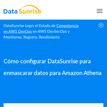
DataSunrise Logra el Estado de
Competencia
Guías |
Cómo configurar DataSunrise para enmascarar
en AWS DevOps
en AWS DevSecOps y
Inicio
DataSunrise
datos para Amazon Athena
Monitoreo, Registro, Rendimiento
Cómo configurar DataSunrise para
enmascarar datos para Amazon Athena