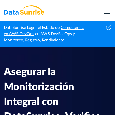
DataSunrise Logra el Estado de
Competencia
Asegurar la Monitorización Integral con
en AWS DevOps
en AWS DevSecOps y
Noticias
Inicio
DataSunrise: Verifica Todas las Conexiones a la
Monitoreo, Registro, Rendimiento
Profesionales
Base de Datos
Asegurar la
Monitorización
Integral con