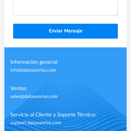
Enviar Mensaje
Información general:
info@datasunrise.com
Ventas:
sales@datasunrise.com
Servicio al Cliente y Soporte Técnico:
support.datasunrise.com