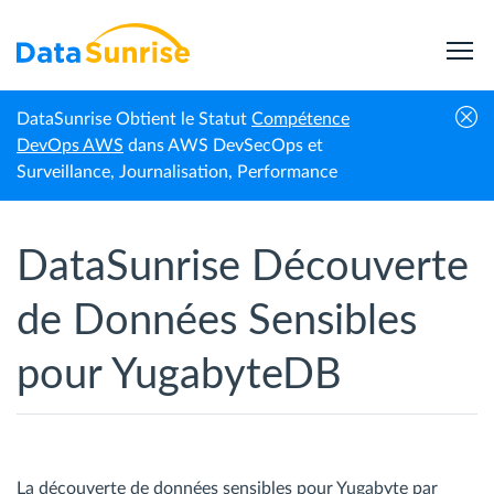
DataSunrise Obtient le Statut
Compétence
Accueil
YugabyteDB
Découverte des données sensibles
DevOps AWS
dans AWS DevSecOps et
Surveillance, Journalisation, Performance
DataSunrise Découverte
de Données Sensibles
pour YugabyteDB
La découverte de données sensibles pour Yugabyte par