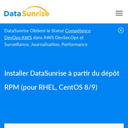
DataSunrise Obtient le Statut
Compétence
Guides |
Installer DataSunrise à partir du dépôt RPM
DevOps AWS
dans AWS DevSecOps et
Accueil
DataSunrise
(pour RHEL, CentOS 8/9)
Surveillance, Journalisation, Performance
Installer DataSunrise à partir du dépôt
RPM (pour RHEL, CentOS 8/9)