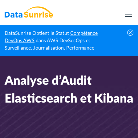
DataSunrise Obtient le Statut
Compétence
Actualités
Analyse d’Audit Elasticsearch et
DevOps AWS
dans AWS DevSecOps et
Accueil
professionnelles
Kibana
Surveillance, Journalisation, Performance
Analyse d’Audit
Elasticsearch et Kibana