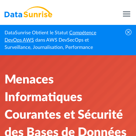
DataSunrise Obtient le Statut
Compétence
Actualités
Menaces Informatiques Courantes et
DevOps AWS
dans AWS DevSecOps et
Accueil
professionnelles
Sécurité des Bases de Données
Surveillance, Journalisation, Performance
Menaces
Informatiques
Courantes et Sécurité
des Bases de Données