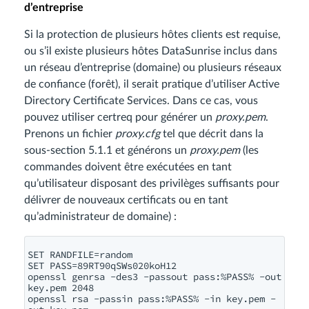
d’entreprise
Si la protection de plusieurs hôtes clients est requise,
ou s’il existe plusieurs hôtes DataSunrise inclus dans
un réseau d’entreprise (domaine) ou plusieurs réseaux
de confiance (forêt), il serait pratique d’utiliser Active
Directory Certificate Services. Dans ce cas, vous
pouvez utiliser certreq pour générer un
proxy.pem
.
Prenons un fichier
proxy.cfg
tel que décrit dans la
sous-section 5.1.1 et générons un
proxy.pem
(les
commandes doivent être exécutées en tant
qu’utilisateur disposant des privilèges suffisants pour
délivrer de nouveaux certificats ou en tant
qu’administrateur de domaine) :
SET RANDFILE=random

SET PASS=89RT90qSWs020koH12

openssl genrsa -des3 -passout pass:%PASS% -out 
key.pem 2048

openssl rsa -passin pass:%PASS% -in key.pem -