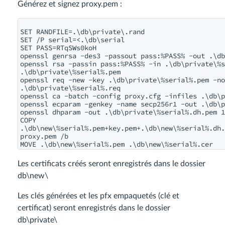
Générez et signez proxy.pem :
SET RANDFILE=.\db\private\.rand

SET /P serial=<.\db\serial

SET PASS=RTqSWs0koH

openssl genrsa -des3 -passout pass:%PASS% -out .\db
openssl rsa -passin pass:%PASS% -in .\db\private\%s
.\db\private\%serial%.pem

openssl req -new -key .\db\private\%serial%.pem -no
.\db\private\%serial%.req

openssl ca -batch -config proxy.cfg -infiles .\db\p
openssl ecparam -genkey -name secp256r1 -out .\db\p
openssl dhparam -out .\db\private\%serial%.dh.pem 1
COPY 
.\db\new\%serial%.pem+key.pem+.\db\new\%serial%.dh.
proxy.pem /b

Les certificats créés seront enregistrés dans le dossier
db\new\
Les clés générées et les pfx empaquetés (clé et
certificat) seront enregistrés dans le dossier
db\private\