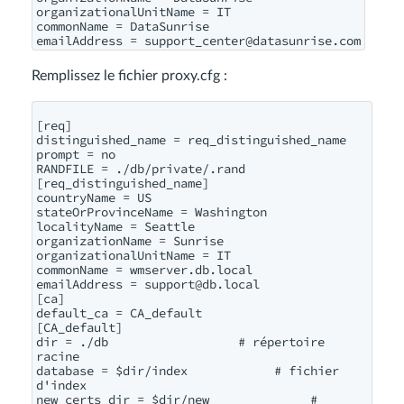
organizationalUnitName = IT

commonName = DataSunrise

emailAddress = 
support_center@datasunrise.com
Remplissez le fichier proxy.cfg :
[req]

distinguished_name = req_distinguished_name

prompt = no

RANDFILE = ./db/private/.rand

[req_distinguished_name]

countryName = US

stateOrProvinceName = Washington

localityName = Seattle

organizationName = Sunrise

organizationalUnitName = IT

commonName = wmserver.db.local

emailAddress = 
support@db.local
[ca]

default_ca = CA_default

[CA_default]

dir = ./db                  # répertoire 
racine

database = $dir/index            # fichier 
d'index

new_certs_dir = $dir/new              # 