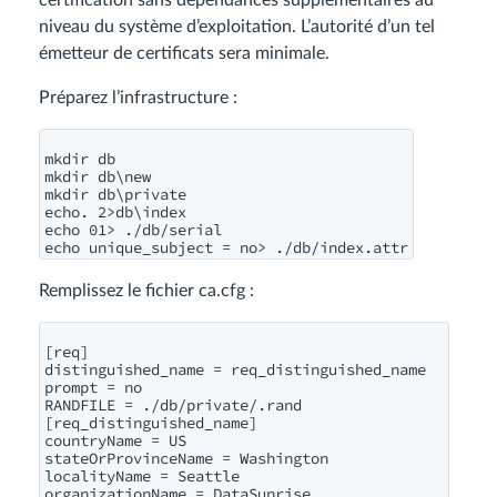
certification sans dépendances supplémentaires au
niveau du système d’exploitation. L’autorité d’un tel
émetteur de certificats sera minimale.
Préparez l’infrastructure :
mkdir db

mkdir db\new

mkdir db\private

echo. 2>db\index

echo 01> ./db/serial

Remplissez le fichier ca.cfg :
[req]

distinguished_name = req_distinguished_name

prompt = no

RANDFILE = ./db/private/.rand

[req_distinguished_name]

countryName = US

stateOrProvinceName = Washington

localityName = Seattle

organizationName = DataSunrise
