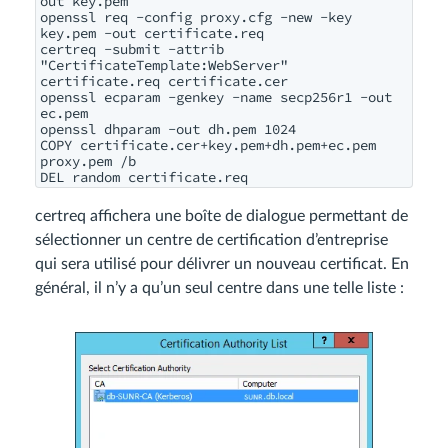
out key.pem

openssl req -config proxy.cfg -new -key 
key.pem -out certificate.req

certreq -submit -attrib 
"CertificateTemplate:WebServer" 
certificate.req certificate.cer

openssl ecparam -genkey -name secp256r1 -out 
ec.pem

openssl dhparam -out dh.pem 1024

COPY certificate.cer+key.pem+dh.pem+ec.pem 
proxy.pem /b

certreq affichera une boîte de dialogue permettant de
sélectionner un centre de certification d’entreprise
qui sera utilisé pour délivrer un nouveau certificat. En
général, il n’y a qu’un seul centre dans une telle liste :