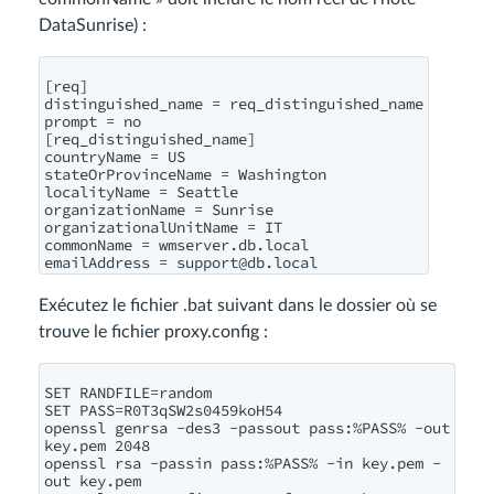
DataSunrise) :
[req]

distinguished_name = req_distinguished_name

prompt = no

[req_distinguished_name]

countryName = US

stateOrProvinceName = Washington

localityName = Seattle

organizationName = Sunrise

organizationalUnitName = IT

commonName = wmserver.db.local

emailAddress = 
support@db.local
Exécutez le fichier .bat suivant dans le dossier où se
trouve le fichier proxy.config :
SET RANDFILE=random

SET PASS=R0T3qSW2s0459koH54

openssl genrsa -des3 -passout pass:%PASS% -out 
key.pem 2048

openssl rsa -passin pass:%PASS% -in key.pem -
out key.pem
