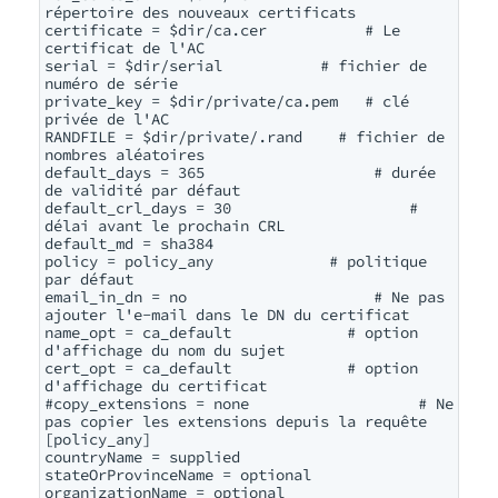
répertoire des nouveaux certificats

certificate = $dir/ca.cer           # Le 
certificat de l'AC

serial = $dir/serial           # fichier de 
numéro de série

private_key = $dir/private/ca.pem   # clé 
privée de l'AC

RANDFILE = $dir/private/.rand    # fichier de 
nombres aléatoires

default_days = 365                   # durée 
de validité par défaut

default_crl_days = 30                    # 
délai avant le prochain CRL

default_md = sha384

policy = policy_any             # politique 
par défaut

email_in_dn = no                     # Ne pas 
ajouter l'e-mail dans le DN du certificat

name_opt = ca_default             # option 
d'affichage du nom du sujet

cert_opt = ca_default             # option 
d'affichage du certificat

#copy_extensions = none                   # Ne 
pas copier les extensions depuis la requête

[policy_any]

countryName = supplied

stateOrProvinceName = optional

organizationName = optional
