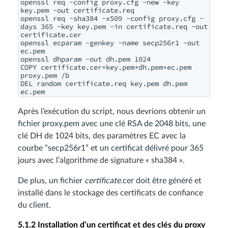
openssl req -config proxy.cfg -new -key 
key.pem -out certificate.req

openssl req -sha384 -x509 -config proxy.cfg -
days 365 -key key.pem -in certificate.req -out 
certificate.cer

openssl ecparam -genkey -name secp256r1 -out 
ec.pem

openssl dhparam -out dh.pem 1024

COPY certificate.cer+key.pem+dh.pem+ec.pem 
proxy.pem /b

DEL random certificate.req key.pem dh.pem 
Après l’exécution du script, nous devrions obtenir un
fichier proxy.pem avec une clé RSA de 2048 bits, une
clé DH de 1024 bits, des paramètres EC avec la
courbe “secp256r1” et un certificat délivré pour 365
jours avec l’algorithme de signature « sha384 ».
De plus, un fichier
certificate
.cer doit être généré et
installé dans le stockage des certificats de confiance
du client.
5.1.2 Installation d’un certificat et des clés du proxy