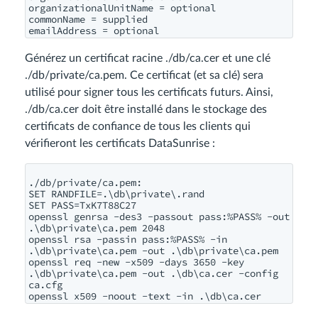
organizationalUnitName = optional

commonName = supplied

Générez un certificat racine ./db/ca.cer et une clé
./db/private/ca.pem. Ce certificat (et sa clé) sera
utilisé pour signer tous les certificats futurs. Ainsi,
./db/ca.cer doit être installé dans le stockage des
certificats de confiance de tous les clients qui
vérifieront les certificats DataSunrise :
./db/private/ca.pem:

SET RANDFILE=.\db\private\.rand

SET PASS=TxK7T88C27

openssl genrsa -des3 -passout pass:%PASS% -out 
.\db\private\ca.pem 2048

openssl rsa -passin pass:%PASS% -in 
.\db\private\ca.pem -out .\db\private\ca.pem

openssl req -new -x509 -days 3650 -key 
.\db\private\ca.pem -out .\db\ca.cer -config 
ca.cfg
