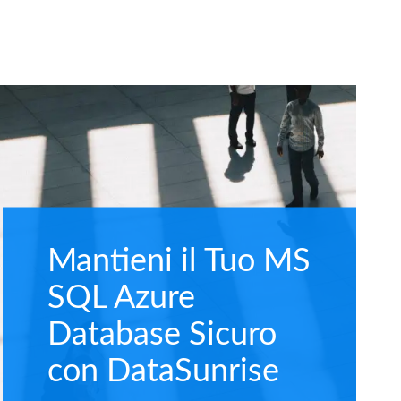
Mantieni il Tuo MS
SQL Azure
Database Sicuro
con DataSunrise