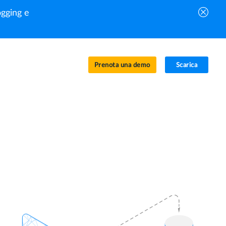
gging e
Prenota una demo
Scarica