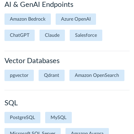
AI & GenAI Endpoints
Amazon Bedrock
Azure OpenAI
ChatGPT
Claude
Salesforce
Vector Databases
pgvector
Qdrant
Amazon OpenSearch
SQL
PostgreSQL
MySQL
Microsoft SQL Server
Amazon Aurora