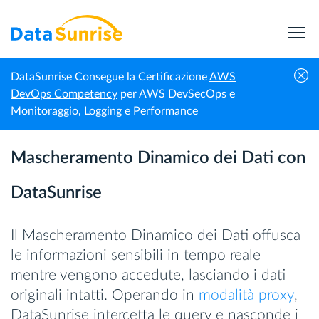
DataSunrise Consegue la Certificazione
AWS
Home
Mascheramento dei Dati
Mascheramento Dinamico dei Dati
DevOps Competency
per AWS DevSecOps e
Monitoraggio, Logging e Performance
Mascheramento Dinamico dei Dati con
DataSunrise
Il Mascheramento Dinamico dei Dati offusca
le informazioni sensibili in tempo reale
mentre vengono accedute, lasciando i dati
originali intatti. Operando in
modalità proxy
,
DataSunrise intercetta le query e nasconde i