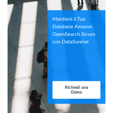
Mantieni il Tuo
Database Amazon
OpenSearch Sicuro
con DataSunrise
Richiedi una
Demo