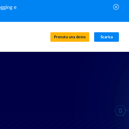
gging e
Prenota una demo
Scarica