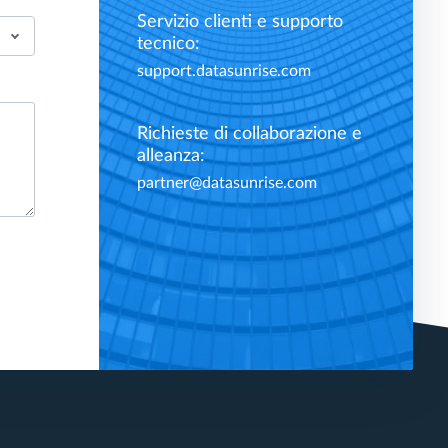
Servizio clienti e supporto
tecnico:
support.datasunrise.com
Richieste di collaborazione e
alleanza:
partner@datasunrise.com