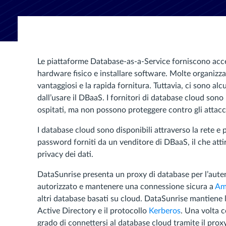
Le piattaforme Database-as-a-Service forniscono acce
hardware fisico e installare software. Molte organizzaz
vantaggiosi e la rapida fornitura. Tuttavia, ci sono a
dall’usare il DBaaS. I fornitori di database cloud sono
ospitati, ma non possono proteggere contro gli attacc
I database cloud sono disponibili attraverso la rete e p
password forniti da un venditore di DBaaS, il che atti
privacy dei dati.
DataSunrise presenta un proxy di database per l’auten
autorizzato e mantenere una connessione sicura a
Am
altri database basati su cloud. DataSunrise mantiene l
Active Directory e il protocollo
Kerberos
. Una volta c
grado di connettersi al database cloud tramite il proxy