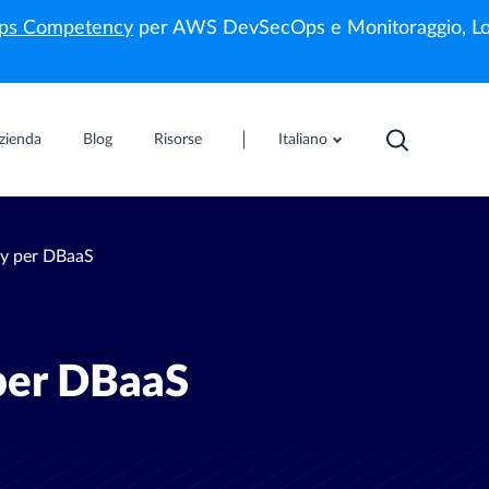
s Competency
per AWS DevSecOps e Monitoraggio, Lo
zienda
Blog
Risorse
Italiano
xy per DBaaS
per DBaaS