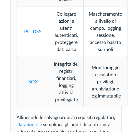
Collegare
Mascheramento
azioni a
a livello di
utenti
campo, logging
PCI DSS
autenticati,
sessione,
proteggere
accesso basato
dati carta
su ruoli
Integrità dei
Monitoraggio
registri
escalation
finanziari,
SOX
privilegi,
logging
archiviazione
attività
log immutabile
privilegiate
Allineando le salvaguardie ai requisiti regolatori,
DataSunrise
semplifica gli audit di conformità,
riduce il carico manuale e rafforza la postura