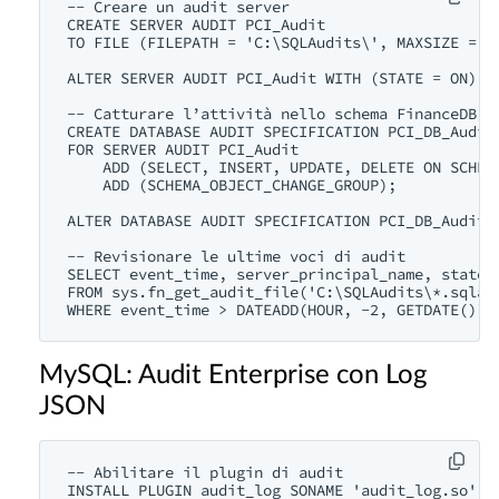
-- Creare un audit server

CREATE SERVER AUDIT PCI_Audit

TO FILE (FILEPATH = 'C:\SQLAudits\', MAXSIZE = 1 
ALTER SERVER AUDIT PCI_Audit WITH (STATE = ON);

-- Catturare l’attività nello schema FinanceDB

CREATE DATABASE AUDIT SPECIFICATION PCI_DB_Audit

FOR SERVER AUDIT PCI_Audit

    ADD (SELECT, INSERT, UPDATE, DELETE ON SCHEMA
    ADD (SCHEMA_OBJECT_CHANGE_GROUP);

ALTER DATABASE AUDIT SPECIFICATION PCI_DB_Audit W
-- Revisionare le ultime voci di audit

SELECT event_time, server_principal_name, stateme
FROM sys.fn_get_audit_file('C:\SQLAudits\*.sqlaud
MySQL: Audit Enterprise con Log
JSON
-- Abilitare il plugin di audit

INSTALL PLUGIN audit_log SONAME 'audit_log.so';
