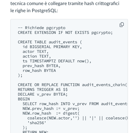
tecnica comune è collegare tramite hash crittografici
le righe in PostgreSQL:
-- Richiede pgcrypto

CREATE EXTENSION IF NOT EXISTS pgcrypto;

CREATE TABLE audit_events (

  id BIGSERIAL PRIMARY KEY,

  actor TEXT,

  action TEXT,

  ts TIMESTAMPTZ DEFAULT now(),

  prev_hash BYTEA,

  row_hash BYTEA

);

CREATE OR REPLACE FUNCTION audit_events_chain()

RETURNS TRIGGER AS $$

DECLARE v_prev BYTEA;

BEGIN

  SELECT row_hash INTO v_prev FROM audit_events O
  NEW.prev_hash := v_prev;

  NEW.row_hash  := digest(

    coalesce(NEW.actor,'') || '|' || coalesce(NE
    'sha256'

  );

  RETURN NEW;
