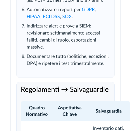
(es. PCI ≈ 12 mesi, SOX fino a 7 anni).
Automatizzare i report per
GDPR
,
HIPAA
,
PCI DSS
,
SOX
.
Indirizzare alert e prove a SIEM;
revisionare settimanalmente accessi
falliti, cambi di ruolo, esportazioni
massive.
Documentare tutto (politiche, eccezioni,
DPA) e ripetere i test trimestralmente.
Regolamenti → Salvaguardie
Quadro
Aspettativa
Salvaguardia
Normativo
Chiave
Inventario dati,