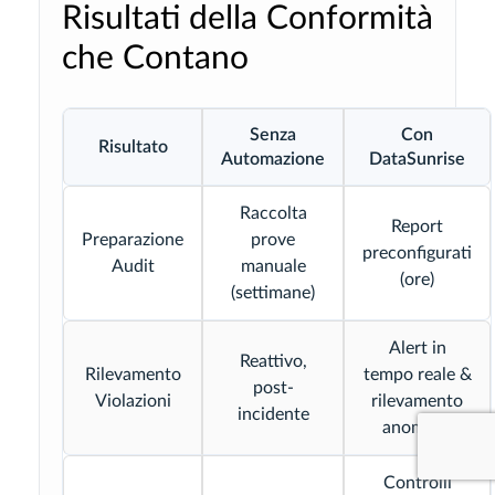
Risultati della Conformità
che Contano
Senza
Con
Risultato
Automazione
DataSunrise
Raccolta
Report
Preparazione
prove
preconfigurati
Audit
manuale
(ore)
(settimane)
Alert in
Reattivo,
Rilevamento
tempo reale &
post-
Violazioni
rilevamento
incidente
anomalie
Controlli