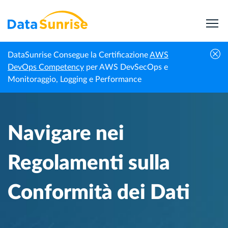
DataSunrise Consegue la Certificazione
AWS
Centro di
Navigare nei Regolamenti sulla
DevOps Competency
per AWS DevSecOps e
Homepage
Conoscenza
Conformità dei Dati
Monitoraggio, Logging e Performance
Navigare nei
Regolamenti sulla
Conformità dei Dati