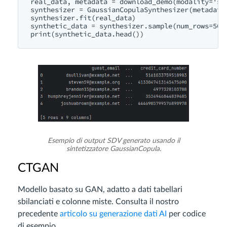
real_data, metadata = download_demo(modality='sin
synthesizer = GaussianCopulaSynthesizer(metadata)
synthesizer.fit(real_data)

synthetic_data = synthesizer.sample(num_rows=500)
Esempio di output SDV generato usando il
sintetizzatore GaussianCopula.
CTGAN
Modello basato su GAN, adatto a dati tabellari
sbilanciati e colonne miste. Consulta il nostro
precedente
articolo su generazione dati AI
per codice
di esempio.