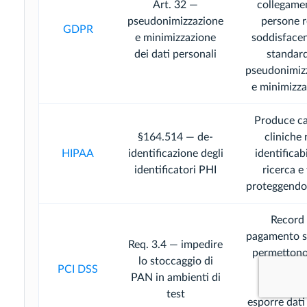
Art. 32 —
collegame
pseudonimizzazione
persone r
GDPR
e minimizzazione
soddisfacen
dei dati personali
standard
pseudonimiz
e minimizza
Produce ca
§164.514 — de-
cliniche
HIPAA
identificazione degli
identificabi
identificatori PHI
ricerca e 
proteggendo 
Record 
pagamento si
Req. 3.4 — impedire
permetton
lo stoccaggio di
PCI DSS
condivis
PAN in ambienti di
vendor s
test
esporre dati 