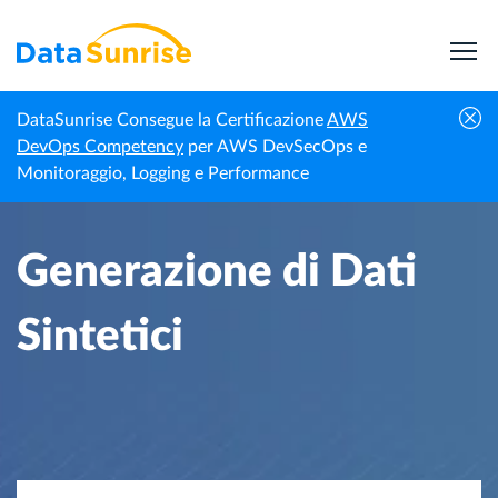
DataSunrise Consegue la Certificazione
AWS
Homepage
Centro di Conoscenza
Generazione di Dati Sintetici
DevOps Competency
per AWS DevSecOps e
Monitoraggio, Logging e Performance
Generazione di Dati
Sintetici