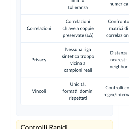
limiti di
numerica
tolleranza
Correlazioni
Confront
Correlazioni
chiave a coppie
matrici di
preservate (±Δ)
correlazion
Nessuna riga
Distanza
sintetica troppo
Privacy
nearest-
vicina a
neighbor
campioni reali
Unicità,
Controlli c
Vincoli
formati, domini
regex/interva
rispettati
Controlli Rapidi