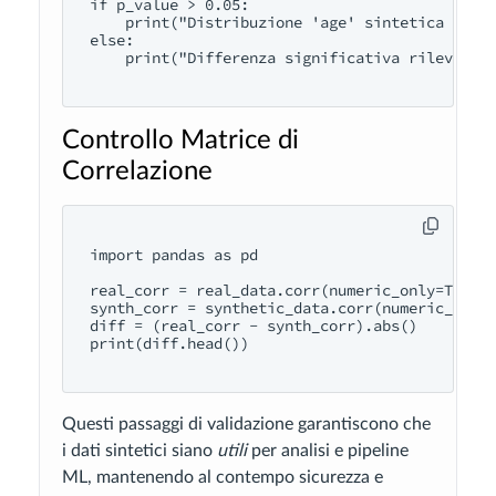
if p_value > 0.05:

    print("Distribuzione 'age' sintetica corri
else:

    print("Differenza significativa rilevata")
Controllo Matrice di
Correlazione
import pandas as pd

real_corr = real_data.corr(numeric_only=True)

synth_corr = synthetic_data.corr(numeric_only=
diff = (real_corr - synth_corr).abs()

print(diff.head())

Questi passaggi di validazione garantiscono che
i dati sintetici siano
utili
per analisi e pipeline
ML, mantenendo al contempo sicurezza e