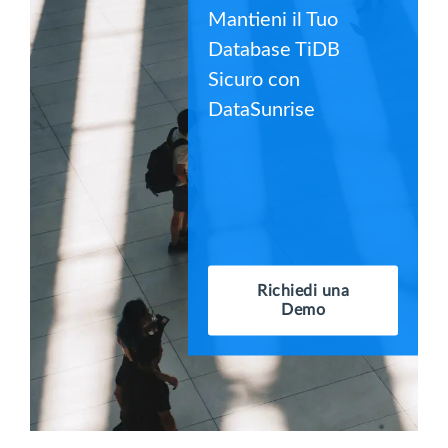
Mantieni il Tuo
Database TiDB
Sicuro con
DataSunrise
Richiedi una
Demo