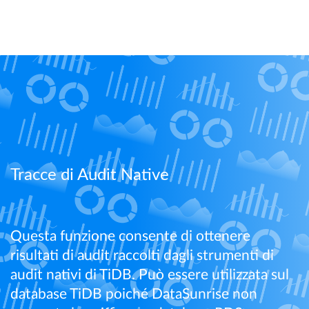
Scopri di Più
Scopri di Più
Scopri di Più
Scopri di Più
Scopri di Più
Scopri di Più
Tracce di Audit Native
Questa funzione consente di ottenere
risultati di audit raccolti dagli strumenti di
audit nativi di TiDB. Può essere utilizzata sul
database TiDB poiché DataSunrise non