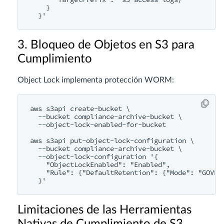
    }

3. Bloqueo de Objetos en S3 para
Cumplimiento
Object Lock implementa protección WORM:
aws s3api create-bucket \

  --bucket compliance-archive-bucket \

  --object-lock-enabled-for-bucket

aws s3api put-object-lock-configuration \

  --bucket compliance-archive-bucket \

  --object-lock-configuration '{

    "ObjectLockEnabled": "Enabled",

    "Rule": {"DefaultRetention": {"Mode": "GOVERN
Limitaciones de las Herramientas
Nativas de Cumplimiento de S3