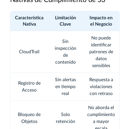
Característica
Limitación
Impacto en
Nativa
Clave
el Negocio
No puede
Sin
identificar
inspección
CloudTrail
patrones de
de
datos
contenido
sensibles
Sin alertas
Respuesta a
Registro de
en tiempo
violaciones
Acceso
real
con retraso
No aborda el
Bloqueo de
Solo
cumplimiento
Objetos
retención
a mayor
escala