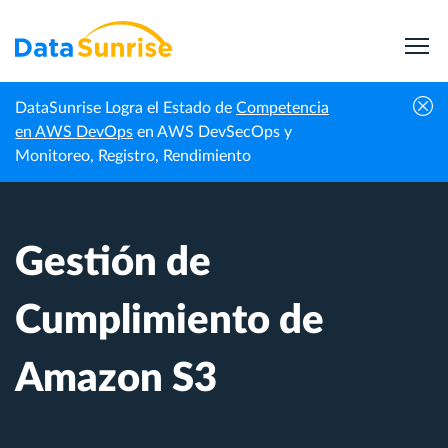
DataSunrise Logra el Estado de
Competencia
Centro de
Gestión de Cumplimiento de Amazon
en AWS DevOps
en AWS DevSecOps y
Inicio
Conocimiento
S3
Monitoreo, Registro, Rendimiento
Gestión de
Cumplimiento de
Amazon S3