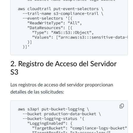
aws cloudtrail put-event-selectors \

  --trail-name s3-compliance-trail \

  --event-selectors '[{

    "ReadWriteType": "All",

    "DataResources": [{

      "Type": "AWS::S3::Object",

      "Values": ["arn:aws:s3:::sensitive-data-buc
    }]

2. Registro de Acceso del Servidor
S3
Los registros de acceso del servidor proporcionan
detalles de las solicitudes:
aws s3api put-bucket-logging \

  --bucket production-data-bucket \

  --bucket-logging-status '{

    "LoggingEnabled": {

      "TargetBucket": "compliance-logs-bucket",

      "TargetPrefix": "s3-access-logs/"
