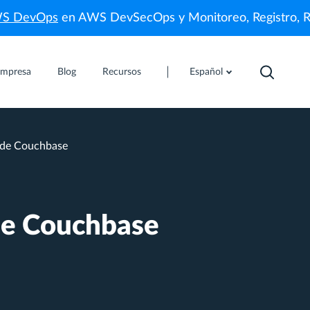
WS DevOps
en AWS DevSecOps y Monitoreo, Registro, 
mpresa
Blog
Recursos
Español
a de Couchbase
 de Couchbase