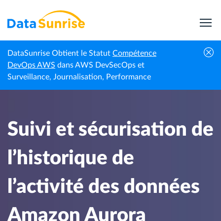
DataSunrise Obtient le Statut
Compétence
Centre de
Suivi et sécurisation de l’historique de l’activité
DevOps AWS
dans AWS DevSecOps et
Accueil
connaissances
des données Amazon Aurora MySQL
Surveillance, Journalisation, Performance
Suivi et sécurisation de
l’historique de
l’activité des données
Amazon Aurora