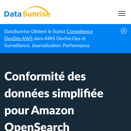
DataSunrise Obtient le Statut
Compétence
Centre de
Conformité des données simplifiée pour
DevOps AWS
dans AWS DevSecOps et
Accueil
connaissances
Amazon OpenSearch
Surveillance, Journalisation, Performance
Conformité des
données simplifiée
pour Amazon
OpenSearch