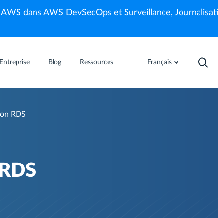
s AWS
dans AWS DevSecOps et Surveillance, Journalisati
Entreprise
Blog
Ressources
Français
zon RDS
 RDS