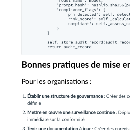
            'model_name': model,

            'prompt_hash': hashlib.sha256(pr
            'compliance_flags': {

                'pii_detected': self._detect
                'risk_score': self._calculat
                'compliant': self._assess_co
            }

        }

        self._store_audit_record(audit_recor
Bonnes pratiques de mise e
Pour les organisations :
Établir une structure de gouvernance
: Créer des c
définie
Mettre en œuvre une surveillance continue
: Déplo
immédiate sur la conformité
Tenir une documentation à jour
: Créer des enregi