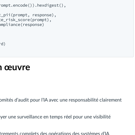
ompt.encode()).hexdigest(),

_pii(prompt, response),

e_risk_score(prompt),

mpliance(response)

d)

n œuvre
omités d’audit pour l’IA avec une responsabilité clairement
yer une surveillance en temps réel pour une visibilité
strements complets des opérations des systèmes d’IA