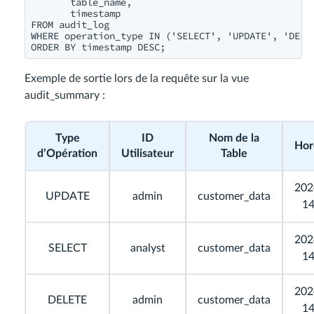
       table_name,

       timestamp

FROM audit_log

WHERE operation_type IN ('SELECT', 'UPDATE', 'DELET
ORDER BY timestamp DESC;
Exemple de sortie lors de la requête sur la vue
audit_summary :
Type
ID
Nom de la
Hor
d’Opération
Utilisateur
Table
202
UPDATE
admin
customer_data
14
202
SELECT
analyst
customer_data
14
202
DELETE
admin
customer_data
14