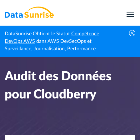
DataSunrise Obtient le Statut
Compétence
Accueil
Centre de connaissances
Audit des Données pour Cloudberry
DevOps AWS
dans AWS DevSecOps et
Surveillance, Journalisation, Performance
Audit des Données
pour Cloudberry