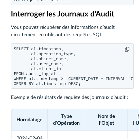
Interroger les Journaux d’Audit
Vous pouvez récupérer des informations d’audit
directement en utilisant des requêtes SQL :
SELECT al.timestamp,

       al.operation_type,

       al.object_name,

       al.user_name,

       al.client_ip

FROM audit_log al

WHERE al.timestamp >= CURRENT_DATE - INTERVAL '7 da
ORDER BY al.timestamp DESC;
Exemple de résultats de requête des journaux d’audit :
Type
Nom de
Horodatage
d’Opération
l’Objet
l’
2024-02-04